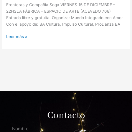
Fronteras y Compañia Soga VIERNES 15 DE DICIEMBRE –
22HSLA FÁBRICA – ESPACIO DE ARTE (ACEVEDO 768)
Entrada libre y gratuita. Organiza: Mundo Integrado con Amor
Con el apoyo de: BA Cultura, Impulso Cultural, ProDanza BA
Leer más »
Contacto
Nombre