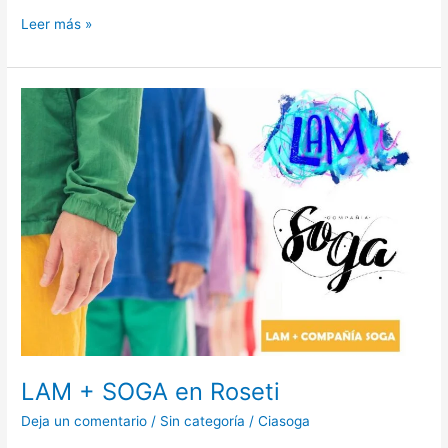
Leer más »
LAM
+
SOGA
en
Roseti
LAM + SOGA en Roseti
Deja un comentario
/
Sin categoría
/
Ciasoga