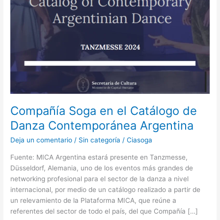
Danza
Contemporánea
Argentina
Compañía Soga en el Catálogo de
Danza Contemporánea Argentina
Deja un comentario
/
Sin categoría
/
Ciasoga
Fuente: MICA Argentina estará presente en Tanzmesse,
Düsseldorf, Alemania, uno de los eventos más grandes de
networking profesional para el sector de la danza a nivel
internacional, por medio de un catálogo realizado a partir de
un relevamiento de la Plataforma MICA, que reúne a
referentes del sector de todo el país, del que Compañía […]