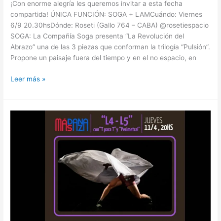
¡Con enorme alegría les queremos invitar a esta fecha
compartida! ÚNICA FUNCIÓN: SOGA + LAMCuándo: Viernes
6/9 20.30hsDónde: Roseti (Gallo 764 – CABA) @rosetiespacio
SOGA: La Compañía Soga presenta “La Revolución del
Abrazo” una de las 3 piezas que conforman la trilogía “Pulsión”.
Propone un paisaje fuera del tiempo y en el no espacio, en
Leer más »
L4-
L5
en
Fundación
SAGAI