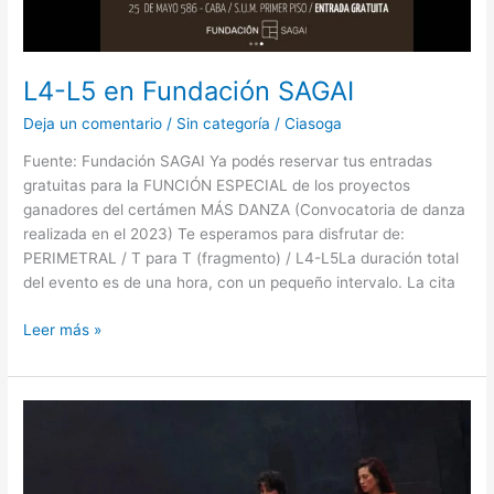
L4-L5 en Fundación SAGAI
Deja un comentario
/
Sin categoría
/
Ciasoga
Fuente: Fundación SAGAI Ya podés reservar tus entradas
gratuitas para la FUNCIÓN ESPECIAL de los proyectos
ganadores del certámen MÁS DANZA (Convocatoria de danza
realizada en el 2023) Te esperamos para disfrutar de:
PERIMETRAL / T para T (fragmento) / L4-L5La duración total
del evento es de una hora, con un pequeño intervalo. La cita
Leer más »
Soga
en
ARMAR
LA