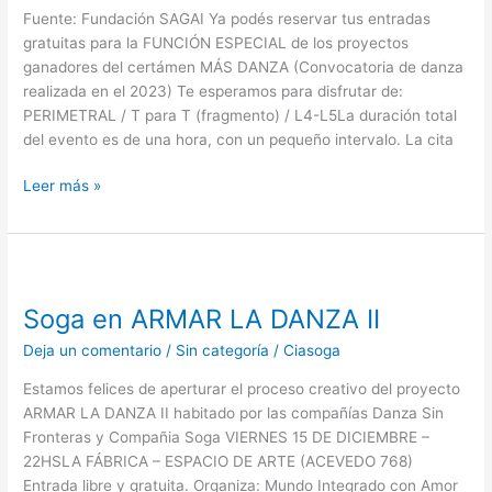
Fuente: Fundación SAGAI Ya podés reservar tus entradas
gratuitas para la FUNCIÓN ESPECIAL de los proyectos
ganadores del certámen MÁS DANZA (Convocatoria de danza
realizada en el 2023) Te esperamos para disfrutar de:
PERIMETRAL / T para T (fragmento) / L4-L5La duración total
del evento es de una hora, con un pequeño intervalo. La cita
Leer más »
Soga
en
Soga en ARMAR LA DANZA II
ARMAR
LA
Deja un comentario
/
Sin categoría
/
Ciasoga
DANZA
II
Estamos felices de aperturar el proceso creativo del proyecto
ARMAR LA DANZA II habitado por las compañías Danza Sin
Fronteras y Compañia Soga VIERNES 15 DE DICIEMBRE –
22HSLA FÁBRICA – ESPACIO DE ARTE (ACEVEDO 768)
Entrada libre y gratuita. Organiza: Mundo Integrado con Amor