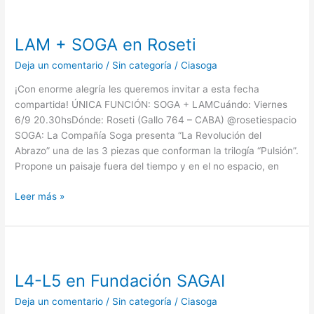
LAM
+
LAM + SOGA en Roseti
SOGA
en
Deja un comentario
/
Sin categoría
/
Ciasoga
Roseti
¡Con enorme alegría les queremos invitar a esta fecha
compartida! ÚNICA FUNCIÓN: SOGA + LAMCuándo: Viernes
6/9 20.30hsDónde: Roseti (Gallo 764 – CABA) @rosetiespacio
SOGA: La Compañía Soga presenta “La Revolución del
Abrazo” una de las 3 piezas que conforman la trilogía “Pulsión”.
Propone un paisaje fuera del tiempo y en el no espacio, en
Leer más »
L4-
L5
L4-L5 en Fundación SAGAI
en
Fundación
Deja un comentario
/
Sin categoría
/
Ciasoga
SAGAI