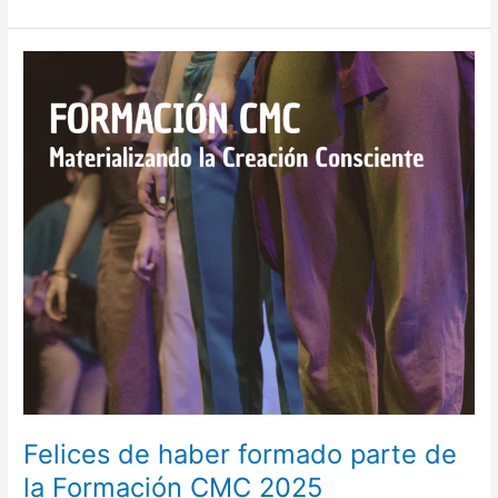
Felices
de
haber
formado
parte
de
la
Formación
CMC
2025
Felices de haber formado parte de
la Formación CMC 2025