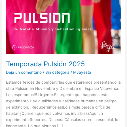
Temporada Pulsión 2025
Deja un comentario
/
Sin categoría
/
Mvayesta
Estamos felices de compartirles que estaremos presentando la
obra Pulsión en Noviembre y Diciembre en Espacio Viceversa.
Los esperamos!!! Urgente.Es urgente que hagamos este
experimento.Hay cualidades y calidades humanas en peligro
de extinción. ¡Recuperémoslas!Lo simple parece difícil de
habitar.¿Quieren que nos volvamos invisibles?Aquí un
experimento.Recortes. Deseos. Cápsulas sobre lo esencial, lo
importante. Lo que algunos […]